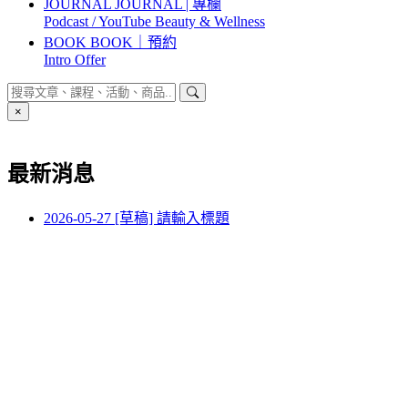
JOURNAL
JOURNAL | 專欄
Podcast / YouTube
Beauty & Wellness
BOOK
BOOK｜預約
Intro Offer
×
最新消息
2026-05-27
[草稿] 請輸入標題