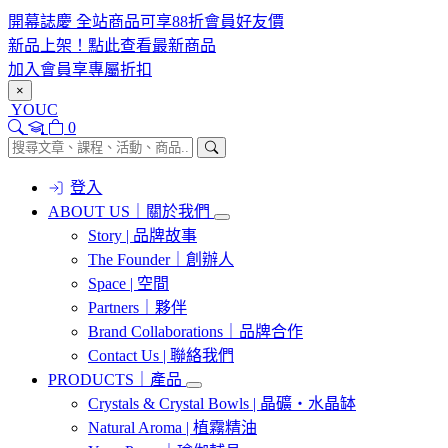
開幕誌慶 全站商品可享88折會員好友價
新品上架！點此查看最新商品
加入會員享專屬折扣
×
YOUC
0
登入
ABOUT US｜關於我們
Story | 品牌故事
The Founder｜創辦人
Space | 空間
Partners｜夥伴
Brand Collaborations｜品牌合作
Contact Us | 聯絡我們
PRODUCTS｜產品
Crystals & Crystal Bowls | 晶礦・水晶缽
Natural Aroma | 植霧精油